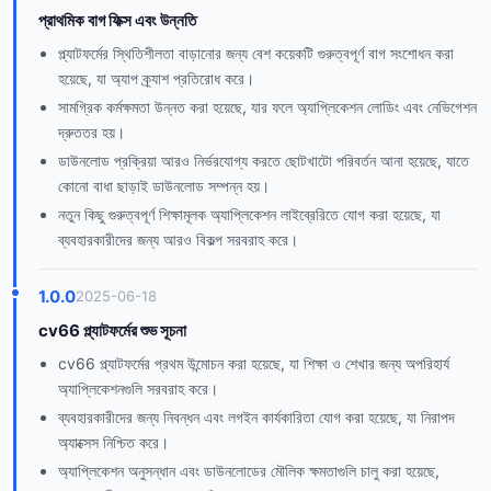
প্রাথমিক বাগ ফিক্স এবং উন্নতি
প্ল্যাটফর্মের স্থিতিশীলতা বাড়ানোর জন্য বেশ কয়েকটি গুরুত্বপূর্ণ বাগ সংশোধন করা
হয়েছে, যা অ্যাপ ক্র্যাশ প্রতিরোধ করে।
সামগ্রিক কর্মক্ষমতা উন্নত করা হয়েছে, যার ফলে অ্যাপ্লিকেশন লোডিং এবং নেভিগেশন
দ্রুততর হয়।
ডাউনলোড প্রক্রিয়া আরও নির্ভরযোগ্য করতে ছোটখাটো পরিবর্তন আনা হয়েছে, যাতে
কোনো বাধা ছাড়াই ডাউনলোড সম্পন্ন হয়।
নতুন কিছু গুরুত্বপূর্ণ শিক্ষামূলক অ্যাপ্লিকেশন লাইব্রেরিতে যোগ করা হয়েছে, যা
ব্যবহারকারীদের জন্য আরও বিকল্প সরবরাহ করে।
1.0.0
2025-06-18
cv66 প্ল্যাটফর্মের শুভ সূচনা
cv66 প্ল্যাটফর্মের প্রথম উন্মোচন করা হয়েছে, যা শিক্ষা ও শেখার জন্য অপরিহার্য
অ্যাপ্লিকেশনগুলি সরবরাহ করে।
ব্যবহারকারীদের জন্য নিবন্ধন এবং লগইন কার্যকারিতা যোগ করা হয়েছে, যা নিরাপদ
অ্যাক্সেস নিশ্চিত করে।
অ্যাপ্লিকেশন অনুসন্ধান এবং ডাউনলোডের মৌলিক ক্ষমতাগুলি চালু করা হয়েছে,