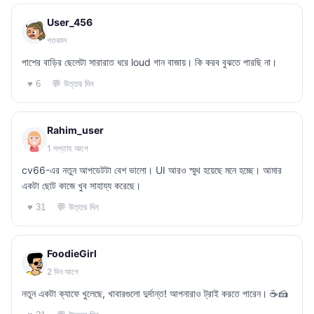
User_456
গতকাল
পাশের বাড়ির ছেলেটা সারারাত ধরে loud গান বাজায়। কি করব বুঝতে পারছি না।
💬 উত্তর দিন
♥ 6
Rahim_user
1 সপ্তাহ আগে
cv66-এর নতুন আপডেটটা বেশ ভালো। UI আরও স্মুথ হয়েছে মনে হচ্ছে। আমার
একটা ছোট কাজে খুব সাহায্য করেছে।
💬 উত্তর দিন
♥ 31
FoodieGirl
2 দিন আগে
নতুন একটা ক্যাফে খুলেছে, খাবারগুলো দুর্দান্ত! আপনারাও ট্রাই করতে পারেন। ☕🍰