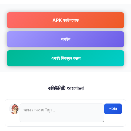
APK ডাউনলোড
লগইন
এখনই নিবন্ধন করুন
কমিউনিটি আলোচনা
পাঠান