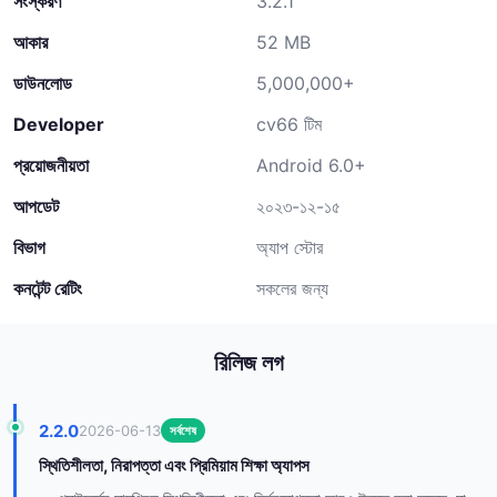
সংস্করণ
3.2.1
আকার
52 MB
ডাউনলোড
5,000,000+
Developer
cv66 টিম
প্রয়োজনীয়তা
Android 6.0+
আপডেট
২০২৩-১২-১৫
বিভাগ
অ্যাপ স্টোর
কনটেন্ট রেটিং
সকলের জন্য
রিলিজ লগ
2.2.0
2026-06-13
সর্বশেষ
স্থিতিশীলতা, নিরাপত্তা এবং প্রিমিয়াম শিক্ষা অ্যাপস