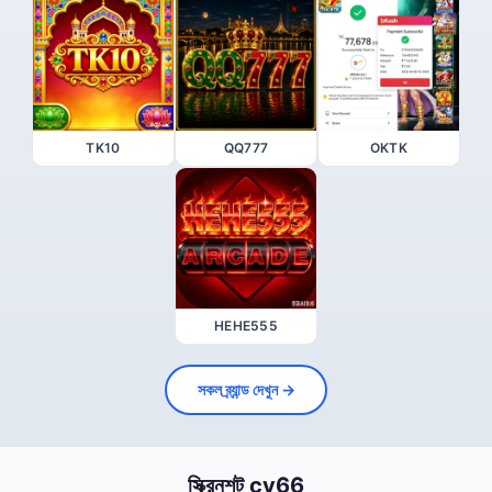
TK10
QQ777
OKTK
HEHE555
সকল ব্র্যান্ড দেখুন →
স্ক্রিনশট cv66