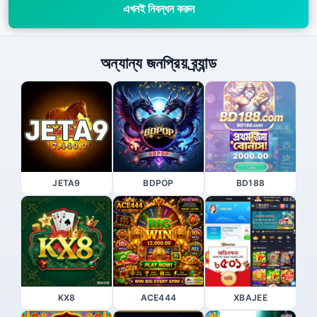
এখনই নিবন্ধন করুন
অন্যান্য জনপ্রিয় ব্র্যান্ড
JETA9
BDPOP
BD188
KX8
ACE444
XBAJEE