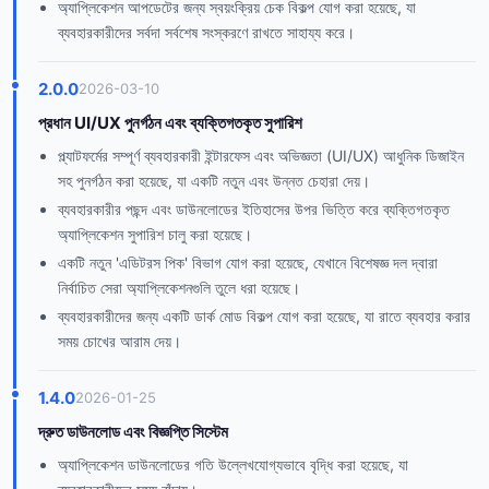
অ্যাপ্লিকেশন আপডেটের জন্য স্বয়ংক্রিয় চেক বিকল্প যোগ করা হয়েছে, যা
ব্যবহারকারীদের সর্বদা সর্বশেষ সংস্করণে রাখতে সাহায্য করে।
2.0.0
2026-03-10
প্রধান UI/UX পুনর্গঠন এবং ব্যক্তিগতকৃত সুপারিশ
প্ল্যাটফর্মের সম্পূর্ণ ব্যবহারকারী ইন্টারফেস এবং অভিজ্ঞতা (UI/UX) আধুনিক ডিজাইন
সহ পুনর্গঠন করা হয়েছে, যা একটি নতুন এবং উন্নত চেহারা দেয়।
ব্যবহারকারীর পছন্দ এবং ডাউনলোডের ইতিহাসের উপর ভিত্তি করে ব্যক্তিগতকৃত
অ্যাপ্লিকেশন সুপারিশ চালু করা হয়েছে।
একটি নতুন 'এডিটরস পিক' বিভাগ যোগ করা হয়েছে, যেখানে বিশেষজ্ঞ দল দ্বারা
নির্বাচিত সেরা অ্যাপ্লিকেশনগুলি তুলে ধরা হয়েছে।
ব্যবহারকারীদের জন্য একটি ডার্ক মোড বিকল্প যোগ করা হয়েছে, যা রাতে ব্যবহার করার
সময় চোখের আরাম দেয়।
1.4.0
2026-01-25
দ্রুত ডাউনলোড এবং বিজ্ঞপ্তি সিস্টেম
অ্যাপ্লিকেশন ডাউনলোডের গতি উল্লেখযোগ্যভাবে বৃদ্ধি করা হয়েছে, যা