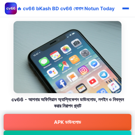
🔥 cv66 bKash BD cv66 বোনাস Notun Today
cv66 - আপনার অফিসিয়াল অ্যাপ্লিকেশন ডাউনলোড, লগইন ও নিবন্ধন
করার নিরাপদ প্ল্যাট
APK ডাউনলোড