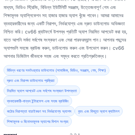
মাধ্যম, ভিডিও স্ট্রিমিং, বিভিন্ন ইউটিলিটি সরঞ্জাম, উত্তেজনাপূর্ণ গেম এবং
শিক্ষামূলক অ্যাপ্লিকেশন সহ হাজার হাজার অ্যাপ খুঁজে পাবেন। আমরা আমাদের
ব্যবহারকারীদের জন্য একটি নিরাপদ, নির্ভরযোগ্য এবং দ্রুত ডাউনলোড অভিজ্ঞতা
নিশ্চিত করি। cv66 প্ল্যাটফর্মে উপলব্ধ প্রতিটি অ্যাপ নিয়মিত আপডেট করা হয়,
যাতে আপনি সর্বদা সর্বশেষ সংস্করণ এবং সেরা পারফরম্যান্স পান। আপনার পছন্দের
অ্যাপগুলি সহজে ব্রাউজ করুন, ডাউনলোড করুন এবং উপভোগ করুন। cv66
আপনার ডিজিটাল জীবনকে সহজ এবং সমৃদ্ধ করতে প্রতিশ্রুতিবদ্ধ।
বিভিন্ন ধরণের সফটওয়্যার ডাউনলোড (সামাজিক, ভিডিও, সরঞ্জাম, গেম, শিক্ষা)
দ্রুত এবং নিরাপদ ডাউনলোড প্রক্রিয়া
নিয়মিত অ্যাপ আপডেট এবং সর্বশেষ সংস্করণ উপলব্ধতা
ব্যবহারকারী-বান্ধব ইন্টারফেস এবং সহজ ব্রাউজিং
কঠোর নিরাপত্তা যাচাইকরণ সহ নির্ভরযোগ্য অ্যাপস
বৃহৎ এবং বিস্তৃত অ্যাপ ক্যাটালগ
শিক্ষামূলক ও বিনোদনমূলক অ্যাপের বিশাল সংগ্রহ