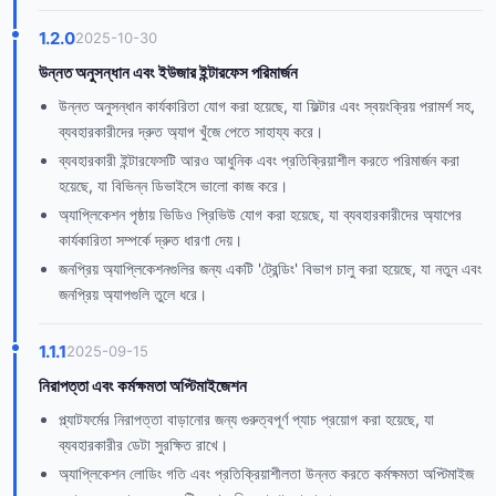
1.2.0
2025-10-30
উন্নত অনুসন্ধান এবং ইউজার ইন্টারফেস পরিমার্জন
উন্নত অনুসন্ধান কার্যকারিতা যোগ করা হয়েছে, যা ফিল্টার এবং স্বয়ংক্রিয় পরামর্শ সহ,
ব্যবহারকারীদের দ্রুত অ্যাপ খুঁজে পেতে সাহায্য করে।
ব্যবহারকারী ইন্টারফেসটি আরও আধুনিক এবং প্রতিক্রিয়াশীল করতে পরিমার্জন করা
হয়েছে, যা বিভিন্ন ডিভাইসে ভালো কাজ করে।
অ্যাপ্লিকেশন পৃষ্ঠায় ভিডিও প্রিভিউ যোগ করা হয়েছে, যা ব্যবহারকারীদের অ্যাপের
কার্যকারিতা সম্পর্কে দ্রুত ধারণা দেয়।
জনপ্রিয় অ্যাপ্লিকেশনগুলির জন্য একটি 'ট্রেন্ডিং' বিভাগ চালু করা হয়েছে, যা নতুন এবং
জনপ্রিয় অ্যাপগুলি তুলে ধরে।
1.1.1
2025-09-15
নিরাপত্তা এবং কর্মক্ষমতা অপ্টিমাইজেশন
প্ল্যাটফর্মের নিরাপত্তা বাড়ানোর জন্য গুরুত্বপূর্ণ প্যাচ প্রয়োগ করা হয়েছে, যা
ব্যবহারকারীর ডেটা সুরক্ষিত রাখে।
অ্যাপ্লিকেশন লোডিং গতি এবং প্রতিক্রিয়াশীলতা উন্নত করতে কর্মক্ষমতা অপ্টিমাইজ