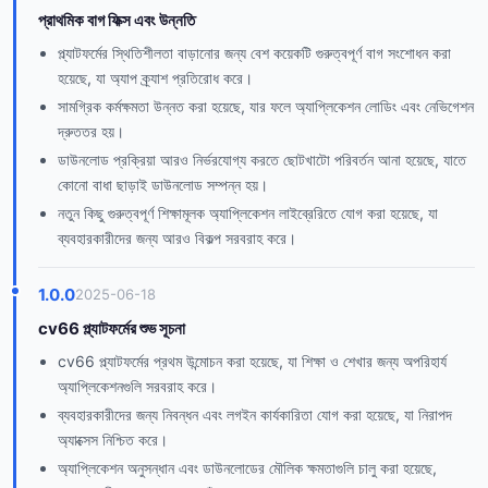
প্রাথমিক বাগ ফিক্স এবং উন্নতি
প্ল্যাটফর্মের স্থিতিশীলতা বাড়ানোর জন্য বেশ কয়েকটি গুরুত্বপূর্ণ বাগ সংশোধন করা
হয়েছে, যা অ্যাপ ক্র্যাশ প্রতিরোধ করে।
সামগ্রিক কর্মক্ষমতা উন্নত করা হয়েছে, যার ফলে অ্যাপ্লিকেশন লোডিং এবং নেভিগেশন
দ্রুততর হয়।
ডাউনলোড প্রক্রিয়া আরও নির্ভরযোগ্য করতে ছোটখাটো পরিবর্তন আনা হয়েছে, যাতে
কোনো বাধা ছাড়াই ডাউনলোড সম্পন্ন হয়।
নতুন কিছু গুরুত্বপূর্ণ শিক্ষামূলক অ্যাপ্লিকেশন লাইব্রেরিতে যোগ করা হয়েছে, যা
ব্যবহারকারীদের জন্য আরও বিকল্প সরবরাহ করে।
1.0.0
2025-06-18
cv66 প্ল্যাটফর্মের শুভ সূচনা
cv66 প্ল্যাটফর্মের প্রথম উন্মোচন করা হয়েছে, যা শিক্ষা ও শেখার জন্য অপরিহার্য
অ্যাপ্লিকেশনগুলি সরবরাহ করে।
ব্যবহারকারীদের জন্য নিবন্ধন এবং লগইন কার্যকারিতা যোগ করা হয়েছে, যা নিরাপদ
অ্যাক্সেস নিশ্চিত করে।
অ্যাপ্লিকেশন অনুসন্ধান এবং ডাউনলোডের মৌলিক ক্ষমতাগুলি চালু করা হয়েছে,