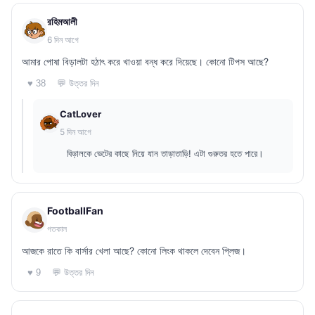
রহিমআলী
6 দিন আগে
আমার পোষা বিড়ালটা হঠাৎ করে খাওয়া বন্ধ করে দিয়েছে। কোনো টিপস আছে?
💬 উত্তর দিন
♥ 38
CatLover
5 দিন আগে
বিড়ালকে ভেটের কাছে নিয়ে যান তাড়াতাড়ি! এটা গুরুতর হতে পারে।
FootballFan
গতকাল
আজকে রাতে কি বার্সার খেলা আছে? কোনো লিংক থাকলে দেবেন প্লিজ।
💬 উত্তর দিন
♥ 9