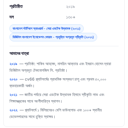
প্রতিষ্ঠিত
২০১৯
দল
১৩০+
বাংলাদেশ স্টার্টআপ অ্যাওয়ার্ড - সেরা এডটেক উদ্ভাবক (২০২১)
ডিজিটাল বাংলাদেশ ইনোভেশন ফোরাম - প্রযুক্তি অগ্রদূত স্বীকৃতি (২০২২)
আমাদের যাত্রা
২০১৯
— প্রতিষ্ঠা: শাকিব আহমেদ, নাসরিন আক্তার এবং ইমরান হোসেন দ্বারা
ডিজিটাল অগ্রদূত টেকনোলজিস লি. প্রতিষ্ঠা।
২০২০
— cv66 প্ল্যাটফর্মের প্রাথমিক সংস্করণ চালু এবং প্রথম ৫০,০০০
ব্যবহারকারী অর্জন।
২০২১
— জাতীয় পর্যায়ে সেরা এডটেক উদ্ভাবক হিসাবে স্বীকৃতি লাভ এবং
শিক্ষামন্ত্রকের সাথে অংশীদারিত্ব স্থাপন।
২০২২
— প্ল্যাটফর্মে ১ মিলিয়নেরও বেশি ডাউনলোড এবং ১০০+ স্থানীয়
ডেভেলপারদের সাথে চুক্তি স্বাক্ষর।