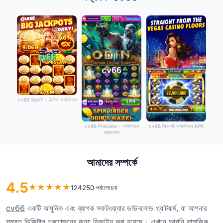
cv66 স্ক্রিনশট - APK অফিসিয়াল
cv66 Preview - অফিসিয়াল
cv66 স্ক্রিনশট অফিসিয়াল APK
ডাউনলোড
আমাদের সম্পর্কে
4.5
★
★
★
★
★
124250 পর্যালোচনা
cv66
একটি আধুনিক এবং ব্যাপক সফটওয়্যার ডাউনলোড প্ল্যাটফর্ম, যা আপনার
সমস্ত ডিজিটাল প্রয়োজনের জন্য ডিজাইন করা হয়েছে। এখানে আপনি সামাজিক