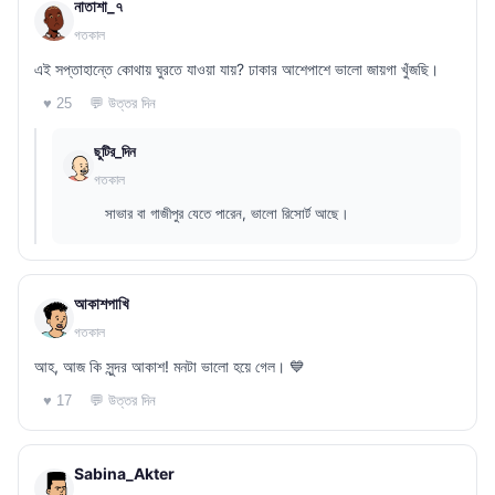
নাতাশা_৭
গতকাল
এই সপ্তাহান্তে কোথায় ঘুরতে যাওয়া যায়? ঢাকার আশেপাশে ভালো জায়গা খুঁজছি।
💬 উত্তর দিন
♥ 25
ছুটির_দিন
গতকাল
সাভার বা গাজীপুর যেতে পারেন, ভালো রিসোর্ট আছে।
আকাশপাখি
গতকাল
আহ, আজ কি সুন্দর আকাশ! মনটা ভালো হয়ে গেল। 💙
💬 উত্তর দিন
♥ 17
Sabina_Akter