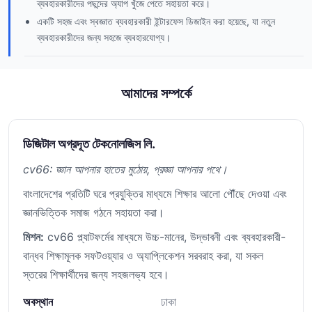
ব্যবহারকারীদের পছন্দের অ্যাপ খুঁজে পেতে সহায়তা করে।
একটি সহজ এবং স্বজ্ঞাত ব্যবহারকারী ইন্টারফেস ডিজাইন করা হয়েছে, যা নতুন
ব্যবহারকারীদের জন্য সহজে ব্যবহারযোগ্য।
আমাদের সম্পর্কে
ডিজিটাল অগ্রদূত টেকনোলজিস লি.
cv66: জ্ঞান আপনার হাতের মুঠোয়, প্রজ্ঞা আপনার পথে।
বাংলাদেশের প্রতিটি ঘরে প্রযুক্তির মাধ্যমে শিক্ষার আলো পৌঁছে দেওয়া এবং
জ্ঞানভিত্তিক সমাজ গঠনে সহায়তা করা।
মিশন:
cv66 প্ল্যাটফর্মের মাধ্যমে উচ্চ-মানের, উদ্ভাবনী এবং ব্যবহারকারী-
বান্ধব শিক্ষামূলক সফটওয়্যার ও অ্যাপ্লিকেশন সরবরাহ করা, যা সকল
স্তরের শিক্ষার্থীদের জন্য সহজলভ্য হবে।
অবস্থান
ঢাকা