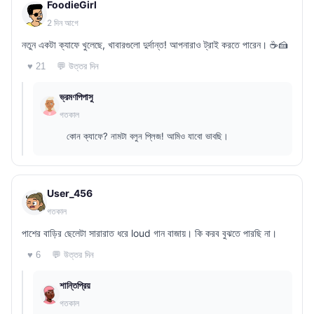
FoodieGirl
2 দিন আগে
নতুন একটা ক্যাফে খুলেছে, খাবারগুলো দুর্দান্ত! আপনারাও ট্রাই করতে পারেন। ☕🍰
💬 উত্তর দিন
♥ 21
ভ্রমণপিপাসু
গতকাল
কোন ক্যাফে? নামটা বলুন প্লিজ! আমিও যাবো ভাবছি।
User_456
গতকাল
পাশের বাড়ির ছেলেটা সারারাত ধরে loud গান বাজায়। কি করব বুঝতে পারছি না।
💬 উত্তর দিন
♥ 6
শান্তিপ্রিয়
গতকাল