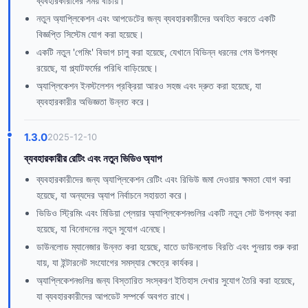
ব্যবহারকারীদের সময় বাঁচায়।
নতুন অ্যাপ্লিকেশন এবং আপডেটের জন্য ব্যবহারকারীদের অবহিত করতে একটি
বিজ্ঞপ্তি সিস্টেম যোগ করা হয়েছে।
একটি নতুন 'গেমিং' বিভাগ চালু করা হয়েছে, যেখানে বিভিন্ন ধরনের গেম উপলব্ধ
রয়েছে, যা প্ল্যাটফর্মের পরিধি বাড়িয়েছে।
অ্যাপ্লিকেশন ইনস্টলেশন প্রক্রিয়া আরও সহজ এবং দ্রুত করা হয়েছে, যা
ব্যবহারকারীর অভিজ্ঞতা উন্নত করে।
1.3.0
2025-12-10
ব্যবহারকারীর রেটিং এবং নতুন ভিডিও অ্যাপ
ব্যবহারকারীদের জন্য অ্যাপ্লিকেশন রেটিং এবং রিভিউ জমা দেওয়ার ক্ষমতা যোগ করা
হয়েছে, যা অন্যদের অ্যাপ নির্বাচনে সহায়তা করে।
ভিডিও স্ট্রিমিং এবং মিডিয়া প্লেয়ার অ্যাপ্লিকেশনগুলির একটি নতুন সেট উপলব্ধ করা
হয়েছে, যা বিনোদনের নতুন সুযোগ এনেছে।
ডাউনলোড ম্যানেজার উন্নত করা হয়েছে, যাতে ডাউনলোড বিরতি এবং পুনরায় শুরু করা
যায়, যা ইন্টারনেট সংযোগের সমস্যার ক্ষেত্রে কার্যকর।
অ্যাপ্লিকেশনগুলির জন্য বিস্তারিত সংস্করণ ইতিহাস দেখার সুযোগ তৈরি করা হয়েছে,
যা ব্যবহারকারীদের আপডেট সম্পর্কে অবগত রাখে।