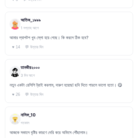
আতিক_১৯৯৯
1 সপ্তাহ আগে
আমার ল্যাপটপ খুব স্লো হয়ে গেছে। কি করলে ঠিক হবে?
💬 উত্তর দিন
♥ 14
তানভীর২০০০
3 দিন আগে
নতুন একটা রেসিপি ট্রাই করলাম, দারুণ হয়েছে! ছবি দিতে পারলে ভালো হতো। 😋
💬 উত্তর দিন
♥ 26
নাসিফ_10
গতকাল
আজকে সকালে বৃষ্টির কারণে দেরি করে অফিসে পৌঁছালাম।