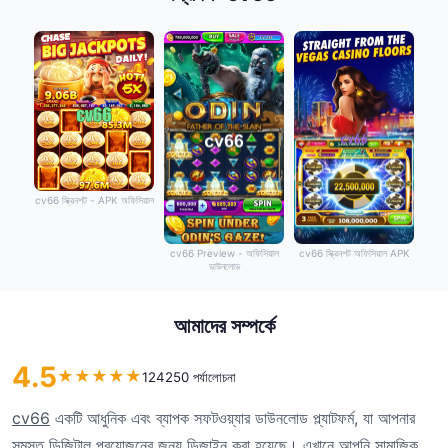
cv66 স্ক্রিনশট - APK অফিসিয়াল
cv66 Preview - অফিসিয়াল
cv66 স্ক্রিনশট অফিসিয়াল APK
ডাউনলোড
আমাদের সম্পর্কে
4.5
★
★
★
★
★
124250 পর্যালোচনা
cv66
একটি আধুনিক এবং ব্যাপক সফটওয়্যার ডাউনলোড প্ল্যাটফর্ম, যা আপনার
সমস্ত ডিজিটাল প্রয়োজনের জন্য ডিজাইন করা হয়েছে। এখানে আপনি সামাজিক