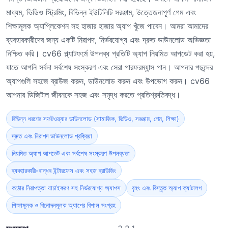
মাধ্যম, ভিডিও স্ট্রিমিং, বিভিন্ন ইউটিলিটি সরঞ্জাম, উত্তেজনাপূর্ণ গেম এবং
শিক্ষামূলক অ্যাপ্লিকেশন সহ হাজার হাজার অ্যাপ খুঁজে পাবেন। আমরা আমাদের
ব্যবহারকারীদের জন্য একটি নিরাপদ, নির্ভরযোগ্য এবং দ্রুত ডাউনলোড অভিজ্ঞতা
নিশ্চিত করি। cv66 প্ল্যাটফর্মে উপলব্ধ প্রতিটি অ্যাপ নিয়মিত আপডেট করা হয়,
যাতে আপনি সর্বদা সর্বশেষ সংস্করণ এবং সেরা পারফরম্যান্স পান। আপনার পছন্দের
অ্যাপগুলি সহজে ব্রাউজ করুন, ডাউনলোড করুন এবং উপভোগ করুন। cv66
আপনার ডিজিটাল জীবনকে সহজ এবং সমৃদ্ধ করতে প্রতিশ্রুতিবদ্ধ।
বিভিন্ন ধরণের সফটওয়্যার ডাউনলোড (সামাজিক, ভিডিও, সরঞ্জাম, গেম, শিক্ষা)
দ্রুত এবং নিরাপদ ডাউনলোড প্রক্রিয়া
নিয়মিত অ্যাপ আপডেট এবং সর্বশেষ সংস্করণ উপলব্ধতা
ব্যবহারকারী-বান্ধব ইন্টারফেস এবং সহজ ব্রাউজিং
কঠোর নিরাপত্তা যাচাইকরণ সহ নির্ভরযোগ্য অ্যাপস
বৃহৎ এবং বিস্তৃত অ্যাপ ক্যাটালগ
শিক্ষামূলক ও বিনোদনমূলক অ্যাপের বিশাল সংগ্রহ