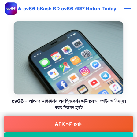
🔥 cv66 bKash BD cv66 বোনাস Notun Today
cv66 - আপনার অফিসিয়াল অ্যাপ্লিকেশন ডাউনলোড, লগইন ও নিবন্ধন
করার নিরাপদ প্ল্যাট
APK ডাউনলোড