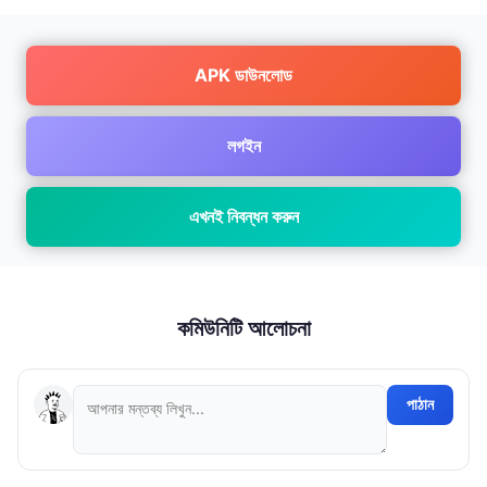
APK ডাউনলোড
লগইন
এখনই নিবন্ধন করুন
কমিউনিটি আলোচনা
পাঠান