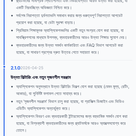
প্ল্যাটফর্মের সামগ্রিক স্থিতিশীলতা এবং নির্ভরযোগ্যতা আরও উন্নত করা হয়েছে, যা
একটি নিরবচ্ছিন্ন অভিজ্ঞতা নিশ্চিত করে।
সর্বশেষ নিরাপত্তা দুর্বলতাগুলি সমাধান করার জন্য গুরুত্বপূর্ণ নিরাপত্তা আপডেট
প্রয়োগ করা হয়েছে, যা ডেটা সুরক্ষা বাড়ায়।
প্রিমিয়াম শিক্ষামূলক অ্যাপ্লিকেশনগুলির একটি নতুন সংগ্রহ যোগ করা হয়েছে, যা
সাবস্ক্রিপশনের মাধ্যমে উপলব্ধ, ব্যবহারকারীদের আরও উন্নত শিক্ষার সুযোগ দেয়।
ব্যবহারকারীদের জন্য উন্নত সমর্থন কার্যকারিতা এবং FAQ বিভাগ আপডেট করা
হয়েছে, যা সাধারণ প্রশ্নের দ্রুত উত্তর পেতে সহায়তা করে।
2.1.0
2026-04-25
উন্নত ফিল্টারিং এবং নতুন সৃজনশীল সরঞ্জাম
অ্যাপ্লিকেশন অনুসন্ধানে উন্নত ফিল্টারিং বিকল্প যোগ করা হয়েছে (যেমন মূল্য, রেটিং,
আকার), যা সুনির্দিষ্ট ফলাফল পেতে সাহায্য করে।
নতুন 'সৃজনশীল সরঞ্জাম' বিভাগ চালু করা হয়েছে, যা গ্রাফিক্স ডিজাইন এবং ভিডিও
এডিটিং অ্যাপ্লিকেশন অন্তর্ভুক্ত করে।
অ্যাপ্লিকেশন বিবরণ এবং ব্যবহারকারী ইন্টারফেসের জন্য বহুভাষিক সমর্থন যোগ করা
হয়েছে, যা বিশ্বব্যাপী ব্যবহারকারীদের জন্য প্ল্যাটফর্মকে আরও অ্যাক্সেসযোগ্য করে
তোলে।