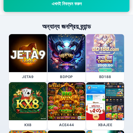
এখনই নিবন্ধন করুন
অন্যান্য জনপ্রিয় ব্র্যান্ড
JETA9
BDPOP
BD188
KX8
ACE444
XBAJEE