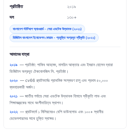
প্রতিষ্ঠিত
২০১৯
দল
১৩০+
বাংলাদেশ স্টার্টআপ অ্যাওয়ার্ড - সেরা এডটেক উদ্ভাবক (২০২১)
ডিজিটাল বাংলাদেশ ইনোভেশন ফোরাম - প্রযুক্তি অগ্রদূত স্বীকৃতি (২০২২)
আমাদের যাত্রা
২০১৯
— প্রতিষ্ঠা: শাকিব আহমেদ, নাসরিন আক্তার এবং ইমরান হোসেন দ্বারা
ডিজিটাল অগ্রদূত টেকনোলজিস লি. প্রতিষ্ঠা।
২০২০
— cv66 প্ল্যাটফর্মের প্রাথমিক সংস্করণ চালু এবং প্রথম ৫০,০০০
ব্যবহারকারী অর্জন।
২০২১
— জাতীয় পর্যায়ে সেরা এডটেক উদ্ভাবক হিসাবে স্বীকৃতি লাভ এবং
শিক্ষামন্ত্রকের সাথে অংশীদারিত্ব স্থাপন।
২০২২
— প্ল্যাটফর্মে ১ মিলিয়নেরও বেশি ডাউনলোড এবং ১০০+ স্থানীয়
ডেভেলপারদের সাথে চুক্তি স্বাক্ষর।