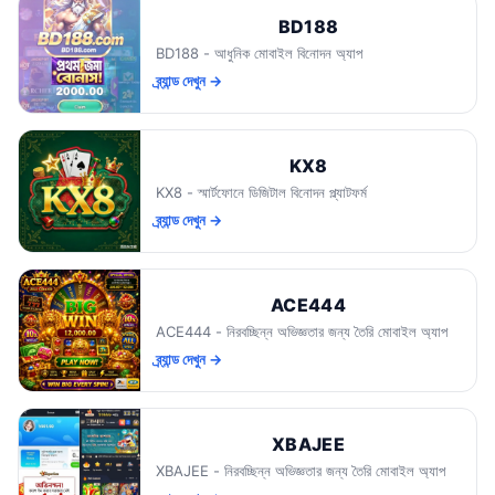
BD188
BD188 - আধুনিক মোবাইল বিনোদন অ্যাপ
ব্র্যান্ড দেখুন →
KX8
KX8 - স্মার্টফোনে ডিজিটাল বিনোদন প্ল্যাটফর্ম
ব্র্যান্ড দেখুন →
ACE444
ACE444 - নিরবচ্ছিন্ন অভিজ্ঞতার জন্য তৈরি মোবাইল অ্যাপ
ব্র্যান্ড দেখুন →
XBAJEE
XBAJEE - নিরবচ্ছিন্ন অভিজ্ঞতার জন্য তৈরি মোবাইল অ্যাপ