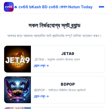
🔥 cv66 bKash BD cv66 বোনাস Notun Today
সকল নির্ভরযোগ্য স্লট ব্র্যান্ড
আপনার জন্য আমাদের প্রস্তাবিত স্লট প্ল্যাটফর্মের সম্পূর্ণ তালিকা অন্বেষণ করুন।
JETA9
JETA9 - আধুনিক মোবাইল বিনোদন অ্যাপ
ব্র্যান্ড দেখুন →
BDPOP
BDPOP - স্মার্টফোনে ডিজিটাল বিনোদন প্ল্যাটফর্ম
ব্র্যান্ড দেখুন →